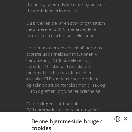
danne og talentudvikle unge og voksne
til fremtidens erhvervsliv.
Du bliver en del af en stor organisation
med mere end 325 medarbejdere
fordelt på tre adresser i Horsens.
Learnmark Horsens er en af Horsens'
største uddannelsesinstitutioner. Vi
har omkring 2.300 årselever og
udbyder 10. klasse, tekniske og
merkantile erhvervsuddannelser
inklusive EUX-uddannelser, merkantil
og teknisk studentereksamen (HHX og
HTX) og efter- og videreuddannelse.
Dine kolleger – det sociale
På Learnmark Horsens får du gode
kollegaer, og du bliver en del af et
×
Denne hjemmeside bruger
team, som du kan sparre med både i
cookies
forhold til det faglige, pædagogiske